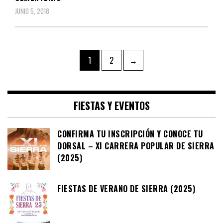
JUNIO 5, 2018
Navegación
Page
Page
1
2
→
de
entradas
FIESTAS Y EVENTOS
CONFIRMA TU INSCRIPCIÓN Y CONOCE TU
DORSAL – XI CARRERA POPULAR DE SIERRA
(2025)
FIESTAS DE VERANO DE SIERRA (2025)