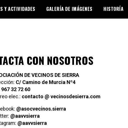
AS Y ACTIVIDADES
GALERÍA DE IMÁGENES
HISTORÍA
TACTA CON NOSOTROS
OCIACIÓN DE VECINOS DE SIERRA
ección:
C/ Camino de Murcia Nº4
:
967 32 72 60
reo elec.:
contacto @ vecinosdesierra.com
ebook:
@asocvecinos.sierra
tter:
@aavvsierra
tagram:
@aavvsierra